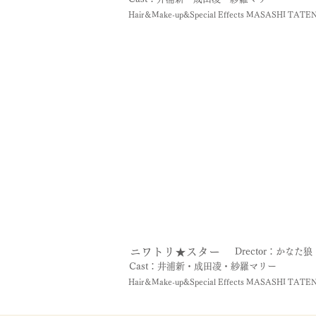
Hair＆Make-up&Special Effects MASASHI TATE
ニワトリ★スター
Drector：かなた狼
Cast：井浦新・成田凌・紗羅マリー
Hair＆Make-up&Special Effects MASASHI TATE