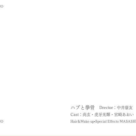
NO
ハブと拳骨
Drector：中井康友
Cast：尚玄・虎牙光輝・宮崎あおい
NO
Hair＆Make-up•Special Effects MASAS