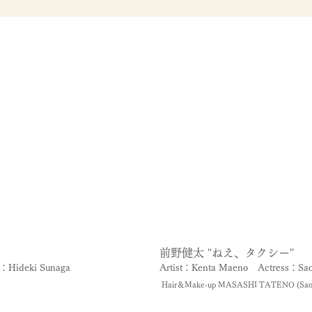
前野健太 ''ねえ、タクシー''
r：Hideki Sunaga
Artist：Kenta Maeno
Actress：Sao
Hair＆Make-up MASASHI TATENO (Saor