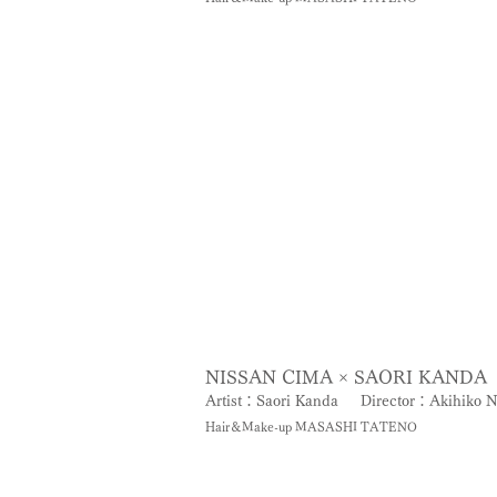
NISSAN CIMA × SAORI KANDA
Artist：Saori Kanda
Director：Akihiko 
Hair＆Make-up MASASHI TATENO