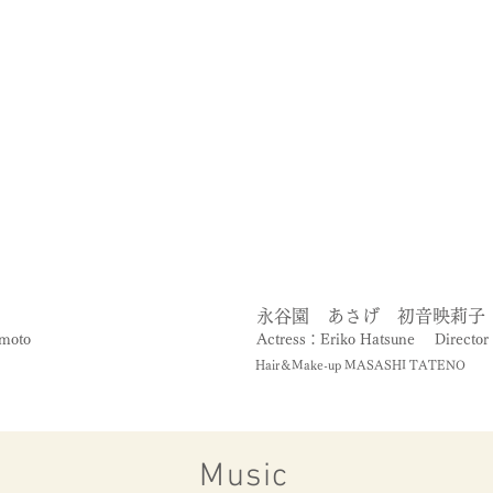
永谷園 あさげ 初音映莉子
imoto
Actress：Eriko Hatsune
Directo
Hair＆Make-up MASASHI TATENO
Music