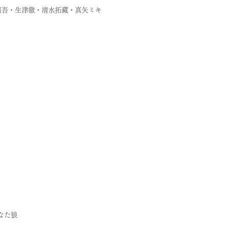
森慎吾・生津徹・清水拓藏・真矢ミキ
かなた狼