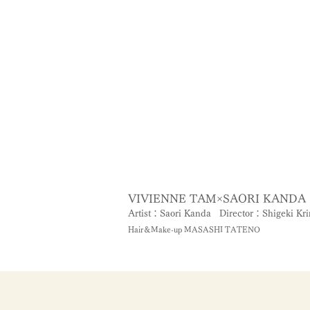
VIVIENNE TAM×SAORI KANDA
Artist：Saori Kanda
Director：Shigeki Kr
Hair＆Make-up MASASHI TATENO