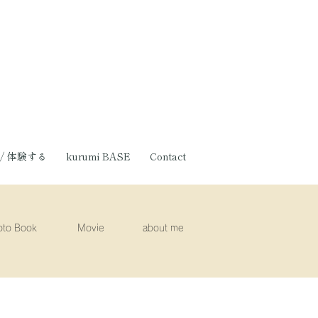
p / 体験する
kurumi BASE
Contact
oto Book
Movie
about me