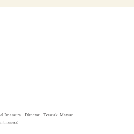
ri Imamura
Director：Tetsuaki Matsue
i Imamura)