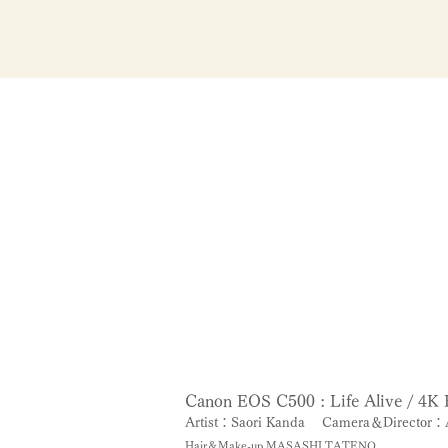
Canon EOS C500 : Life Alive / 4K 
Artist：Saori Kanda
Camera＆Director：
Hair＆Make-up MASASHI TATENO