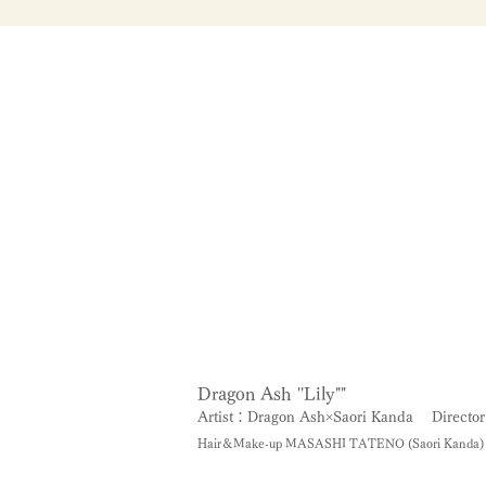
Dragon Ash ''Lily""
Artist：Dragon Ash×Saori Kanda
Directo
Hair＆Make-up MASASHI TATENO (Saori Kanda)