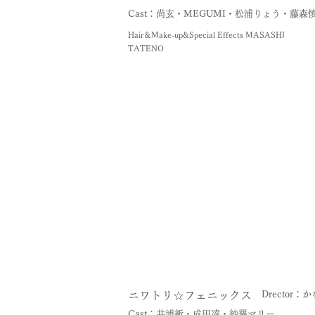
Cast：尚玄・MEGUMI・松浦りょう・藤
Hair＆Make-up&Special Effects MASASHI
TATENO
ニワトリ☆フェニックス
Drector：
Cast：井浦新・成田凌・紗羅マリー