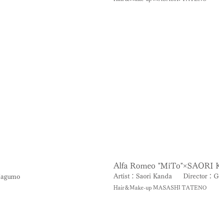
Alfa Romeo "MiTo"×SAORI
Artist：Saori Kanda
Director：G
Nagumo
Hair＆Make-up MASASHI TATENO