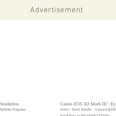
Advertisement
Resolution
Canon EOS 5D Mark III : Eye
Akihiko Nagumo
Artist：Saori Kanda
Camera＆Dir
Hair＆Make-up MASASHI TATENO