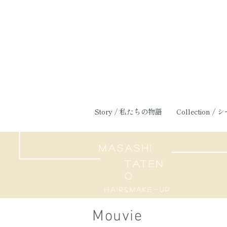
Story / 私たちの物語
Collection / 
MASASHI
TATEN
O
Hair&make-up
Mouvie