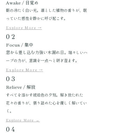
Awake / 目覚め
朝の冷たく白い光。凛とした植物の香りが、眠
っていた感性を静かに呼び起こす。
Explore More →
02
Focus / 集中
窓から差し込
む力強い木漏れ日。
瑞々しいハ
ーブの力が、意識を一点へと研ぎ澄ます。
Explore More →
03
Relieve / 解放
すべてを溶かす琥珀色の夕刻。解き放たれた
花々の香りが、張り詰めた心を優しく解いてい
く。
Explore More →
04