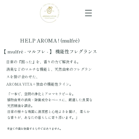
HELP AROMA ! (mulfré)
【 mulfré - マルフレ - 】 機能性フレグランス
日常の『困った』を、香りの力で解決する。
消臭などのマルチな機能と、天然由来のフレグラン
スを掛け合わせた、
AROMA VITA＋独自の機能性ライン。
「一本で、空間の浄化とアロマセラピーを。
植物由来の消臭・除菌成分をベースに、厳選した良質な
天然精油を調合。
日常の様々な場面に清潔感と心地よさを届け、 柔らか
な香りが、あなたの暮らしに寄り添います。」
※全ての菌を除菌するものではありません。