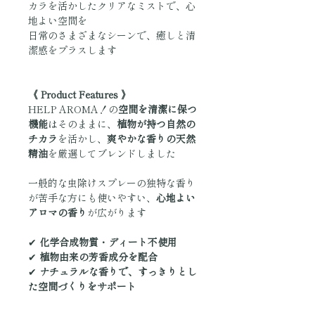
カラを活かしたクリアなミストで、心
地よい空間を
日常のさまざまなシーンで、癒しと清
潔感をプラスします
《 Product Features 》
HELP AROMA！の
空間を清潔に保つ
機能
はそのままに、
植物が持つ自然の
チカラ
を活かし、
爽やかな香りの天然
精油
を厳選してブレンドしました
一般的な虫除けスプレーの独特な香り
が苦手な方にも使いやすい、
心地よい
アロマの香り
が広がります
✔
化学合成物質・ディート不使用
✔
植物由来の芳香成分を配合
✔
ナチュラルな香りで、すっきりとし
た空間づくりをサポート