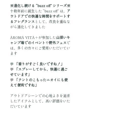
※進化し続ける “buzz off” シリーズ※
十数年前に誕生した “buzz off” は、
ア
ウトドアでの快適な時間をサポートす
るフレグランス
として、改良を重ねな
がら進化してきました
AROMA VITA＋が参加した
山深いキ
ャンプ場でのイベント
や
野外フェス
で
は、多くの方々にご愛用いただいてい
ます
💬
「香りがすごく良いですね！」
💬
「スプレーしてから、快適に過ご
せています」
💬
「テントのこもったニオイにも使
えて便利ですね」
アウトドアシーンでの心地よさを追求
したアイテムとして、高い評価をいた
だいています