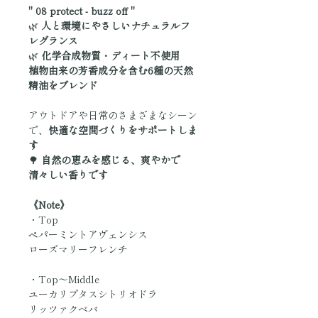
" 08 protect - buzz off "
🌿
人と環境にやさしいナチュラルフ
レグランス
🌿
化学合成物質・ディート不使用
植物由来の芳香成分を含む6種の天然
精油をブレンド
アウトドアや日常のさまざまなシーン
で、
快適な空間づくりをサポートしま
す
🌳
自然の恵みを感じる、爽やかで
清々しい香りです
《Note》
・Top
ペパーミントアヴェンシス
ローズマリーフレンチ
・Top～Middle
ユーカリプタスシトリオドラ
リッツァクベバ