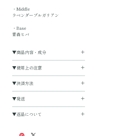
・Middle
ラベンダーブルガリアン
・Base
青森ヒバ
▼商品内容・成分
販売名：HELP AROMA！：08
▼使用上の注意
protect-buzz off
マルチフレグランスミスト
※空間や布類を対象とした機能性フレ
▼決済方法
グランスのため、肌へのご使用はお控
・内容量
えください。
【クレジット/コンビニ決済・後払い
30ml (約150プッシュ）
▼発送
決済・銀行振込をご利用いただけま
90ml 詰替用パウチ (約450プッシュ
・よく振ってからご使用ください。
す】
分)
【通常ご注文日～3日以内での発送予
・飲み物ではありません。
▼返品について
定です】
・目や粘膜に付着した場合は直ちに水
銀行振込決済はお振込確認後の発送と
・容器
こちらの商品はクリックポスト(郵便
で洗い流してください。
●返品・交換は未開封、未使用のもの
なり、確認まで多少お時間をいただく
30ml/直径3.5cm 高さ11cm (スプレー
ポスト投函)にて発送いたします。
・極端に高温または低温の場所、直射
で、商品到着後5日以内に限らせてい
場合がございます。
部分含む)
日光や蛍光灯の直近を避けて保管して