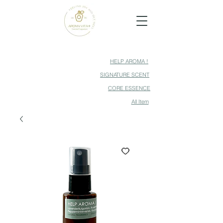
HELP AROMA !
SIGNATURE SCENT
CORE ESSENCE
All Item