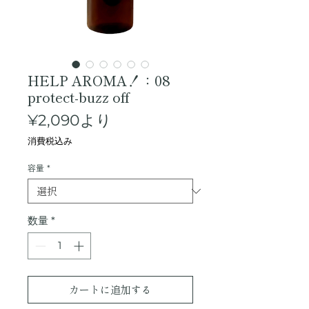
HELP AROMA！：08
protect-buzz off
セ
¥2,090
より
ー
消費税込み
ル
容量
*
価
格
数量
*
カートに追加する