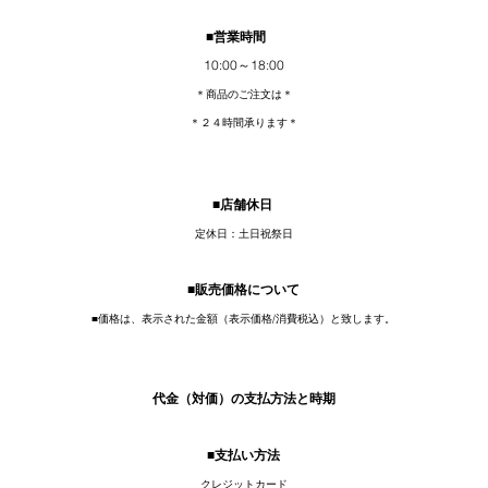
■営業時間
10:00～18:00
＊商品のご注文は＊
＊２４時間承ります＊
■店舗休日
定休日：土日祝祭日
■販売価格について
■価格は、表示された金額（表示価格/消費税込）と致します。
代金（対価）の支払方法と時期
■支払い方法
クレジットカード