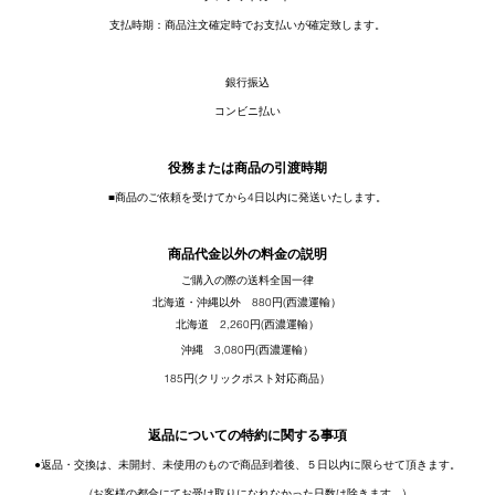
支払時期：商品注文確定時でお支払いが確定致します。
銀行振込
​コンビニ払い
役務または商品の引渡時期
■商品のご依頼を受けてから4日以内に発送いたします。
商品代金以外の料金の説明
ご購入の際の送料全国一律
北海道・沖縄以外 880
円(西濃運輸）
北海道 2,260円(西濃運輸）
沖縄
3,080円(西濃運輸）
185円(クリックポスト対応商品）
返品についての特約に関する事項
●返品・交換は、未開封、未使用のもので商品到着後、５日以内に限らせて頂きます。
(お客様の都合にてお受け取りになれなかった日数は除きます。)