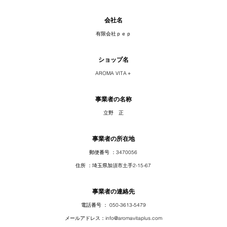
会社名
有限会社ｐｅｐ
ショップ名
AROMA VITA＋
事業者の名称
​立野 正
事業者の所在地
郵便番号 ：3470056
住所 ：埼玉県加須市土手2-15-67
事業者の連絡先
電話番号 ： 050-3613-5479
メールアドレス：
info@aromavitaplus.com