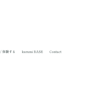
p / 体験する
kurumi BASE
Contact